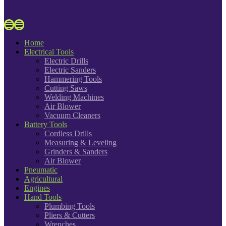
Home
Electrical Tools
Electric Drills
Electric Sanders
Hammering Tools
Cutting Saws
Welding Machines
Air Blower
Vacuum Cleaners
Battery Tools
Cordless Drills
Measuring & Leveling
Grinders & Sanders
Air Blower
Pneumatic
Agricultural
Engines
Hand Tools
Plumbing Tools
Pliers & Cutters
Wrenches