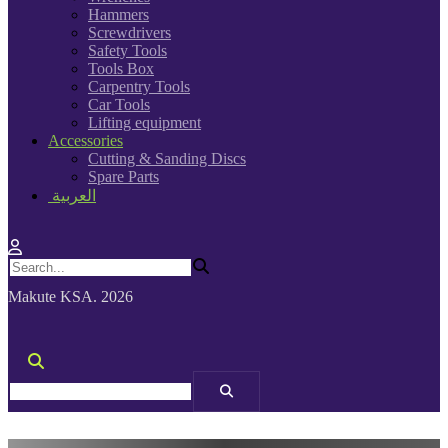
Hammers
Screwdrivers
Safety Tools
Tools Box
Carpentry Tools
Car Tools
Lifting equipment
Accessories
Cutting & Sanding Discs
Spare Parts
العربية
Makute KSA. 2026