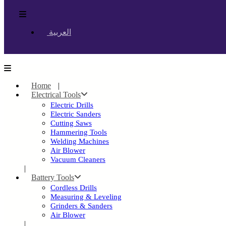
العربية
Home
Electrical Tools
Electric Drills
Electric Sanders
Cutting Saws
Hammering Tools
Welding Machines
Air Blower
Vacuum Cleaners
Battery Tools
Cordless Drills
Measuring & Leveling
Grinders & Sanders
Air Blower