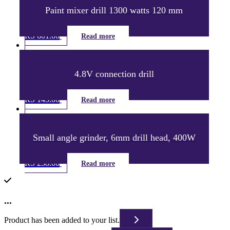
Paint mixer drill 1300 watts 120 mm
RS
601.00
Read more
4.8V connection drill
RS
145.00
Read more
Small angle grinder, 6mm drill head, 400W
RS
238.00
Read more
...
Product has been added to your list.