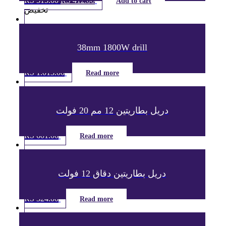
RS
515.00
السعر
RS
412.00
السعر
Add to cart
الحالي
الأصلي
تخفيض
هو:
هو:
ر.س 412.00.
ر.س 515.00.
38mm 1800W drill
RS
1.013.00
Read more
دريل بطاريتين 12 مم 20 فولت
RS
601.00
Read more
دريل بطاريتين دقاق 12 فولت
RS
324.00
Read more