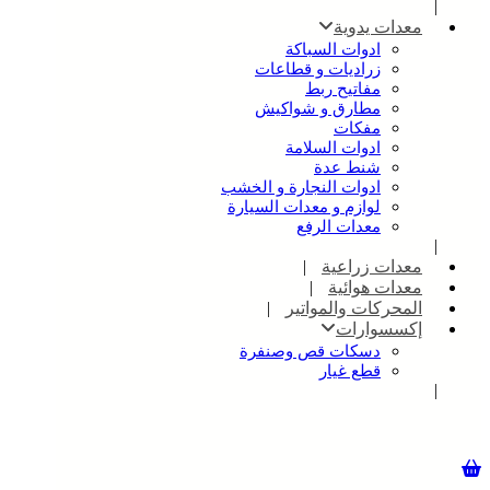
معدات يدوية
ادوات السباكة
زراديات و قطاعات
مفاتيح ربط
مطارق و شواكيش
مفكات
ادوات السلامة
شنط عدة
ادوات النجارة و الخشب
لوازم و معدات السيارة
معدات الرفع
معدات زراعية
معدات هوائية
المحركات والمواتير
إكسسوارات
دسكات قص وصنفرة
قطع غيار