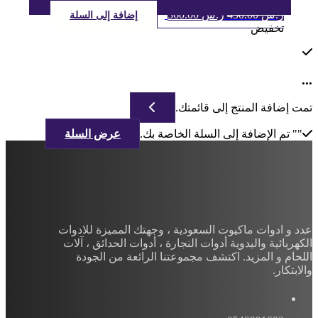
السعر
السعر
ر.س
450.00
ر.س
360.00
إضافة إلى السلة
الأصلي
الحالي
تخفيض
هو:
هو:
ر.س 450.00.
ر.س 360.00.
...
تمت إضافة المنتج إلى قائمتك.
"
" تم الإضافة إلى السلة الخاصة بك.
عرض السلة
عدد و ادوات ماكيوت السعودية ، وجهتك المميزة للادوات
الكهربائية واليدوية أدوات النجارة ، أدوات الحدائق ، آلات
اللحام و المزيد. اكتشف مجموعتنا الرائعة من الجودة
والابتكار.