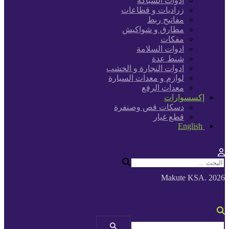
ادوات السباكة
زراديات و قطاعات
مفاتيح ربط
مطارق و شواكيش
مفكات
ادوات السلامة
شنط عدة
ادوات النجارة و الخشب
لوازم و معدات السيارة
معدات الرفع
إكسسوارات
دسكات قص وصنفرة
قطع غيار
English
Makute KSA. 2026