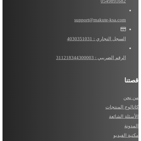
0549891682
support@makute-ksa.com
السجل التجاري : 4030351031
الرقم الضريبي : 311218344300003
قصتنا
من نحن
كاتالوج المنتجات
الأسئلة الشائعة
المدونة
مكتبة الفيديو