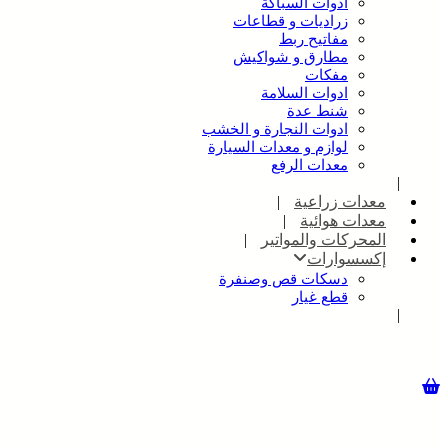
ادوات السباكة
زراديات و قطاعات
مفاتيح ربط
مطارق و شواكيش
مفكات
ادوات السلامة
شنط عدة
ادوات النجارة و الخشب
لوازم و معدات السيارة
معدات الرفع
معدات زراعية
معدات هوائية
المحركات والمواتير
إكسسوارات
دسكات قص وصنفرة
قطع غيار