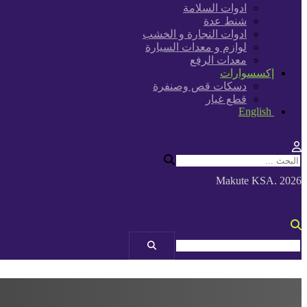
ادوات السلامة
شنط عدة
ادوات النجارة و الخشب
لوازم و معدات السيارة
معدات الرفع
إكسسوارات
دسكات قص وصنفرة
قطع غيار
English
Makute KSA. 2026