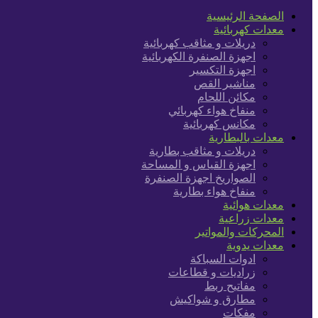
الصفحة الرئيسية
معدات كهربائية
دريلات و مثاقب كهربائية
اجهزة الصنفرة الكهربائية
اجهزة التكسير
مناشير القص
مكائن اللحام
منفاخ هواء كهربائي
مكانس كهربائية
معدات بالبطارية
دريلات و مثاقب بطارية
اجهزة القياس و المساحة
الصواريخ اجهزة الصنفرة
منفاخ هواء بطارية
معدات هوائية
معدات زراعية
المحركات والمواتير
معدات يدوية
ادوات السباكة
زراديات و قطاعات
مفاتيح ربط
مطارق و شواكيش
مفكات